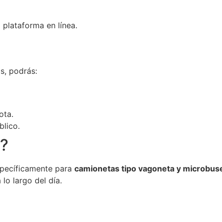
 plataforma en línea.
s, podrás:
ota.
blico.
o?
specíficamente para
camionetas tipo vagoneta y microbus
o largo del día.