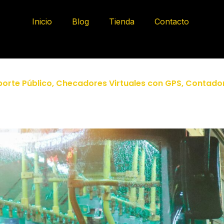
Inicio
Blog
Tienda
Contacto
orte Público
,
Checadores Virtuales con GPS
,
Contador