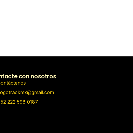
tacte con nosotros
ontáctenos
ogotrackmx@gmail.com
52 222 598 0187