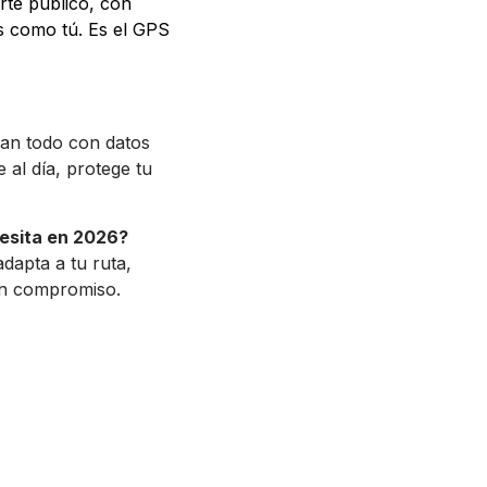
rte público, con
s como tú. Es el GPS
lan todo con datos
 al día, protege tu
esita en 2026?
dapta a tu ruta,
sin compromiso.