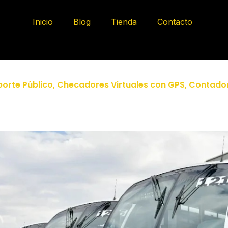
Inicio
Blog
Tienda
Contacto
orte Público
,
Checadores Virtuales con GPS
,
Contador