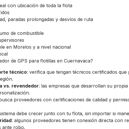
al con ubicación de toda la flota
ridos
dad, paradas prolongadas y desvíos de ruta
umo de combustible
upervisores
le en Morelos y a nivel nacional
ocal
edor de GPS para flotillas en Cuernavaca?
rte técnico
: verifica que tengan técnicos certificados que
egión.
a vs. revendedor
: las empresas que desarrollan su propia
sonalización.
 busca proveedores con certificaciones de calidad y permiso
 sistema debe crecer junto con tu flota, sin importar si man
ridad
: algunos proveedores tienen conexión directa con r
s ante robo.