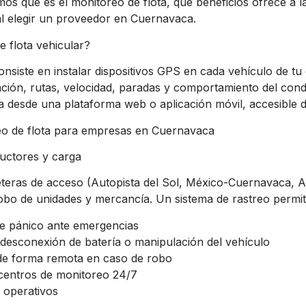
mos qué es el monitoreo de flota, qué beneficios ofrece a 
l elegir un proveedor en Cuernavaca.
e flota vehicular?
consiste en instalar dispositivos GPS en cada vehículo de 
ación, rutas, velocidad, paradas y comportamiento del cond
za desde una plataforma web o aplicación móvil, accesible d
reo de flota para empresas en Cuernavaca
uctores y carga
eteras de acceso (Autopista del Sol, México-Cuernavaca,
obo de unidades y mercancía. Un sistema de rastreo permit
de pánico ante emergencias
e desconexión de batería o manipulación del vehículo
de forma remota en caso de robo
centros de monitoreo 24/7
 operativos