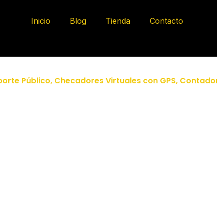
Inicio
Blog
Tienda
Contacto
orte Público
,
Checadores Virtuales con GPS
,
Contador