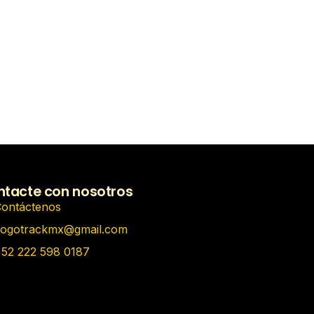
tacte con nosotros
ontáctenos
ogotrackmx@gmail.com
52 222 598 0187