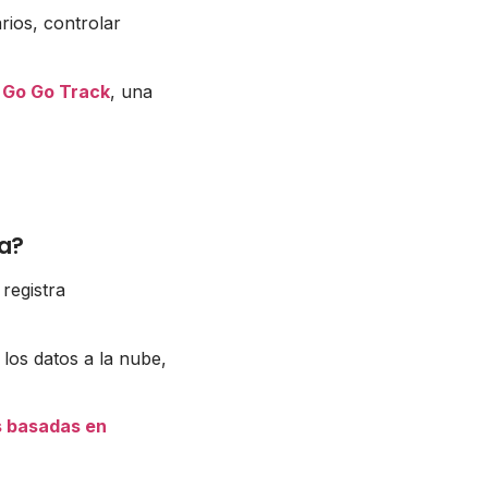
rios, controlar
e Go Go Track
, una
ta?
registra
 los datos a la nube,
s basadas en