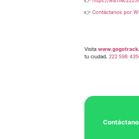
👉
https://wa.me/222
👉
Contáctanos por W
Visita
www.gogotrack
tu ciudad
.
222 598 435
Contáctano