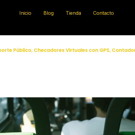
Inicio
Blog
Tienda
Contacto
orte Público
,
Checadores Virtuales con GPS
,
Contador