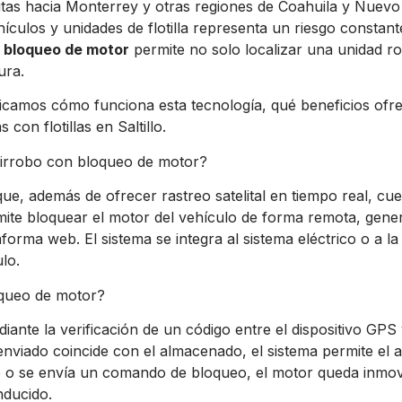
rutas hacia Monterrey y otras regiones de Coahuila y Nuevo
ículos y unidades de flotilla representa un riesgo constan
n bloqueo de motor
permite no solo localizar una unidad ro
ura.
plicamos cómo funciona esta tecnología, qué beneficios of
con flotillas en Saltillo.
tirrobo con bloqueo de motor?
que, además de ofrecer rastreo satelital en tiempo real, c
mite bloquear el motor del vehículo de forma remota, gen
aforma web. El sistema se integra al sistema eléctrico o a la
lo.
queo de motor?
iante la verificación de un código entre el dispositivo GPS 
 enviado coincide con el almacenado, el sistema permite el
de o se envía un comando de bloqueo, el motor queda inmovi
nducido.