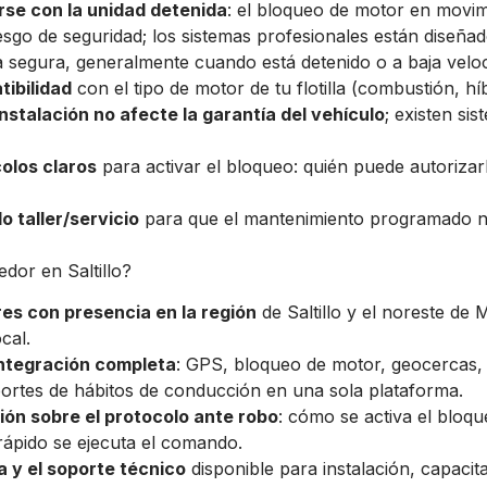
rse con la unidad detenida
: el bloqueo de motor en movi
esgo de seguridad; los sistemas profesionales están diseñad
 segura, generalmente cuando está detenido o a baja veloc
tibilidad
con el tipo de motor de tu flotilla (combustión, híb
nstalación no afecte la garantía del vehículo
; existen si
olos claros
para activar el bloqueo: quién puede autorizar
 taller/servicio
para que el mantenimiento programado no
dor en Saltillo?
s con presencia en la región
de Saltillo y el noreste de
cal.
integración completa
: GPS, bloqueo de motor, geocercas, 
ortes de hábitos de conducción en una sola plataforma.
ión sobre el protocolo ante robo
: cómo se activa el bloqu
 rápido se ejecuta el comando.
a y el soporte técnico
disponible para instalación, capacit