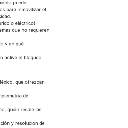
miento puede
os para inmovilizar el
idad.
rido o eléctrico).
stemas que no requieren
lo y en qué
 active el bloqueo
 México, que ofrezcan
telemetría de
eo, quién recibe las
ación y resolución de